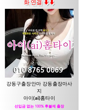
화 연결 ⬇⬇
강동구출장안마 강동출장마사
지
아이(ai)홈타이
선입금 없는 100% 후불제 출장