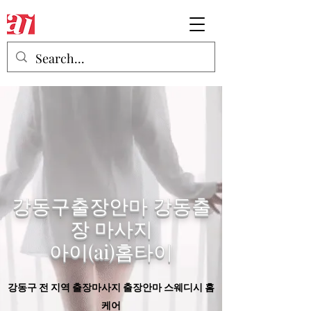
강동구출장안마 강동출
장 마사지
​아이(ai)홈타이
강동구 전 지역 출장마사지 출장안마 스웨디시 홈
케어