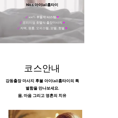
No.1 아이(ai)홈타이
✓
100% 후불제 시스템
♥
✓
프리미엄 호텔식 출장마사지
♥
✓
자택, 원룸, 오피스텔, 모텔, 호텔
♥
코스안내
강동출장 마사지 후불
아이(ai)홈타이
의 특
별함을 만나보세요.
​몸, 마음 그리고 영혼의 치유