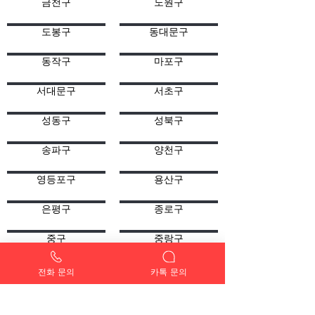
금천구
노원구
도봉구
동대문구
동작구
마포구
서대문구
서초구
성동구
성북구
송파구
양천구
영등포구
용산구
은평구
종로구
중구
중랑구
강동구
강동
전화 문의
카톡 문의
강일동
고덕동