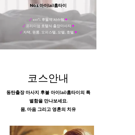
No.1 아이(ai)홈타이
✓
100% 후불제 시스템
♥
✓
프리미엄 호텔식 출장마사지
♥
✓
자택, 원룸, 오피스텔, 모텔, 호텔
♥
코스안내
동탄출장 마사지 후불
아이(ai)홈타이
의 특
별함을 만나보세요.
​몸, 마음 그리고 영혼의 치유