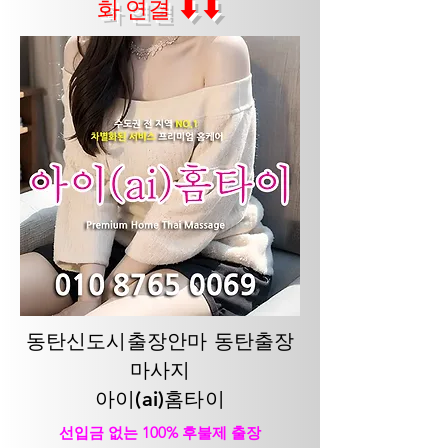
화 연결 ⬇⬇
동탄신도시출장안마 동탄출장
마사지
아이(ai)홈타이
선입금 없는 100% 후불제 출장