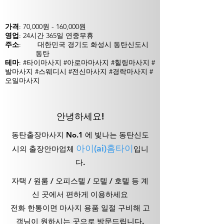
가격
: 70,000원 - 160,000원
영업
: 24시간 365일 연중무휴
주소
:
대한민국 경기도 화성시 동탄신도시
동탄
테마
: #타이마사지 #아로마마사지 #힐링마사지 #
발마사지 #스웨디시 #전신마사지 #경락마사지 #
오일마사지
안녕하세요!
동탄출장마사지 No.1 에 빛나는 동탄신도
아이(ai)홈타이
시의 출장안마업체
입니
다.
자
택
/ 원룸 / 오
피스텔 / 모텔 / 호텔 등 계
신 곳에서 편하게 이용하세요
전화 한통이면 마사지 용품 일절 구비해 고
객님이 원하시는 곳으로 방문드립니다.