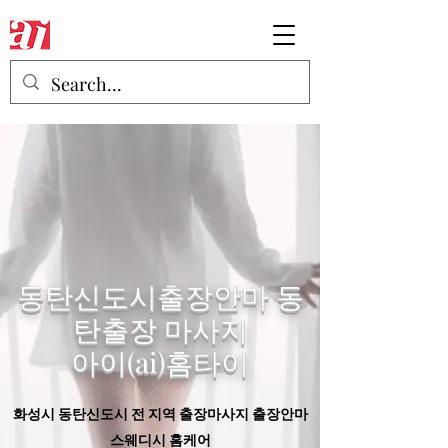
동탄신도시출장안마 동
탄출장 마사지
​아이(ai)홈타이
화성시 동탄신도시 전 지역 출장마사지 출장안마
스웨디시 홈케어