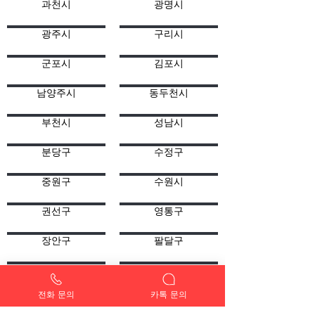
과천시
광명시
광주시
구리시
군포시
김포시
남양주시
동두천시
부천시
성남시
분당구
수정구
중원구
수원시
권선구
영통구
장안구
팔달구
시흥시
안산시
전화 문의
카톡 문의
단원구
상록구