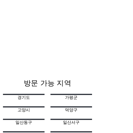
방문 가능 지역
경기도
가평군
고양시
덕양구
일산동구
일산서구