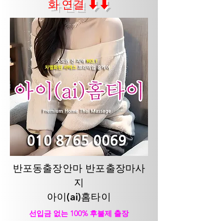
화 연결 ⬇⬇
반포동출장안마 반포출장마사
지
아이(ai)홈타이
선입금 없는 100% 후불제 출장