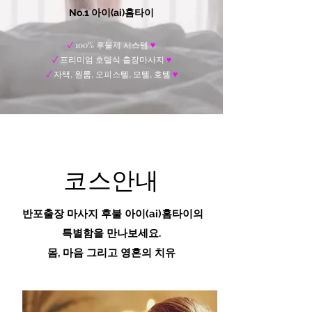
No.1 아이(ai)홈타이
✓
100% 후불제 시스템
♥
✓
프리미엄 호텔식 출장마사지
♥
✓
자택, 원룸, 오피스텔, 모텔, 호텔
♥
코스안내
반포출장 마사지 후불
아이(ai)홈타이
의
특별함을 만나보세요.
​몸, 마음 그리고 영혼의 치유