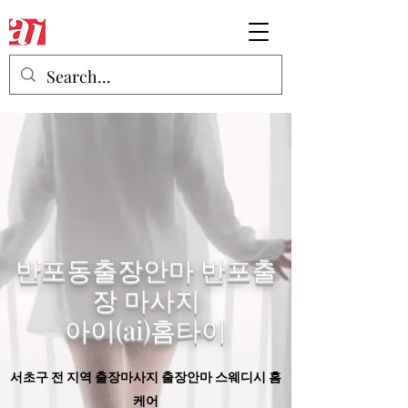
반포동출장안마 반포출
장 마사지
​아이(ai)홈타이
서초구 전 지역 출장마사지 출장안마 스웨디시 홈
케어