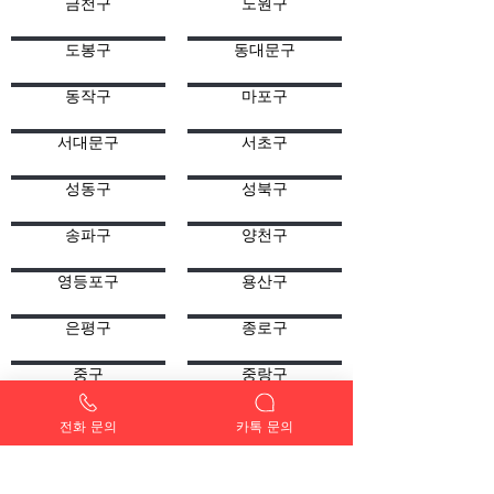
금천구
노원구
도봉구
동대문구
동작구
마포구
서대문구
서초구
성동구
성북구
송파구
양천구
영등포구
용산구
은평구
종로구
중구
중랑구
서초구
서초
전화 문의
카톡 문의
내곡동
반포동